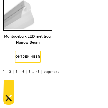
Montagebalk LED met trog,
Narrow Beam
1
2
3
4
5
...
45
volgende