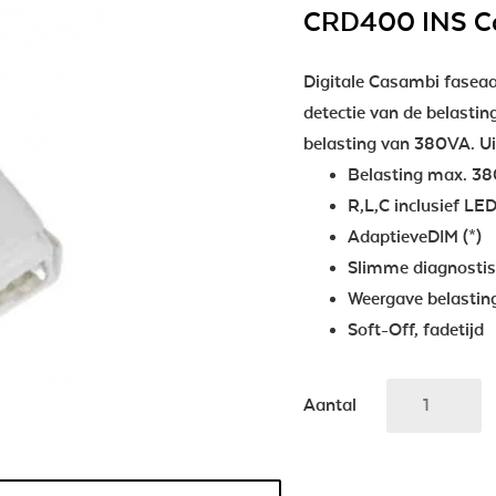
CRD400 INS C
Digitale Casambi fasea
detectie van de belasti
belasting van 380VA. U
Belasting max. 3
R,L,C inclusief LED
AdaptieveDIM (*)
Slimme diagnostis
Weergave belastin
Soft-Off, fadetijd
Aantal