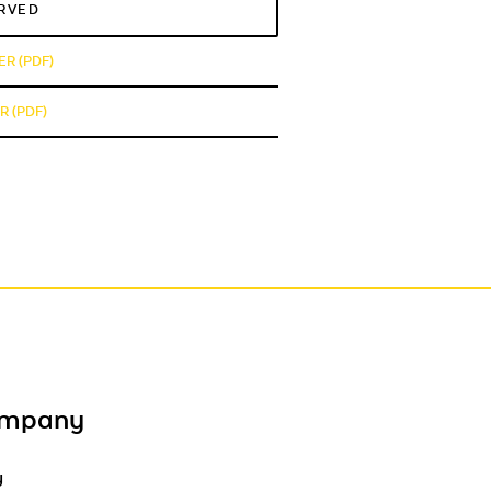
ERVED
R (PDF)
 (PDF)
ompany
y