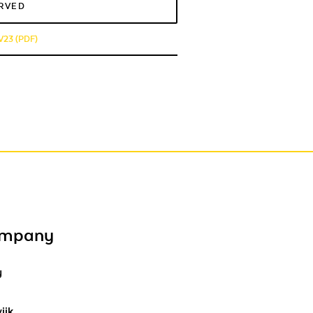
ERVED
23 (PDF)
ompany
y
ijk