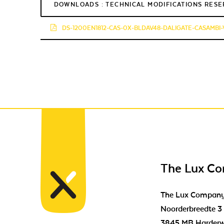
DOWNLOADS : TECHNICAL MODIFICATIONS RES
DS-1200EN1812-CAS-0X-BLDAV48-DALIGATE-CASAMBI-V
The Lux C
The Lux Compan
Noorderbreedte 3
3845 MB Harderw