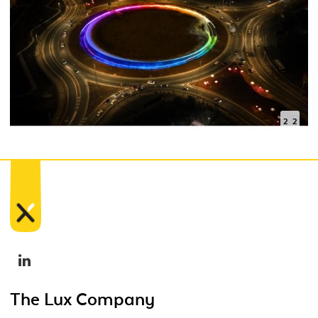
2 fot
The Lux Company